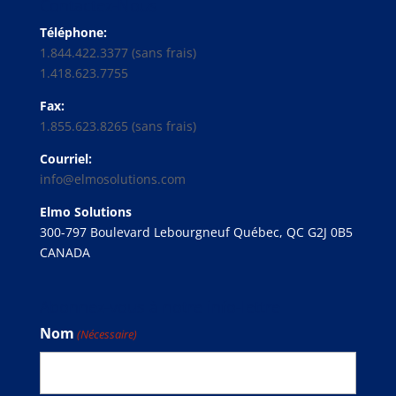
Contactez-Nous
Téléphone:
1.844.422.3377 (sans frais)
1.418.623.7755
Fax:
1.855.623.8265 (sans frais)
Courriel:
info@elmosolutions.com
Elmo Solutions
300-797 Boulevard Lebourgneuf Québec, QC G2J 0B5
CANADA
Abonnez-vous à notre info-lettre
Nom
(Nécessaire)