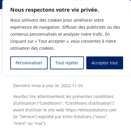
info@elmosolutions.com
Nous respectons votre vie privée.
Nous utilisons des cookies pour améliorer votre
expérience de navigation, diffuser des publicités ou des
Chef de file en intégration CAO-ERP
contenus personnalisés et analyser notre trafic. En
cliquant sur « Tout accepter », vous consentez à notre
utilisation des cookies.
Conditions d’utilisation
Personnaliser
Tout rejeter
Accepter tout
par
Gérard Raymond
|
Mar 3, 2020
Dernière mise-à-jour le: 2022-11-03
Veuillez lire attentivement les présentes conditions
d’utilisation (“Conditions”, “Conditions d’utilisation”)
avant d’utiliser le site web https://elmosolutions.com
(le “Service”) exploité par Elmo Solutions (“nous”,
“notre” ou “nos”).