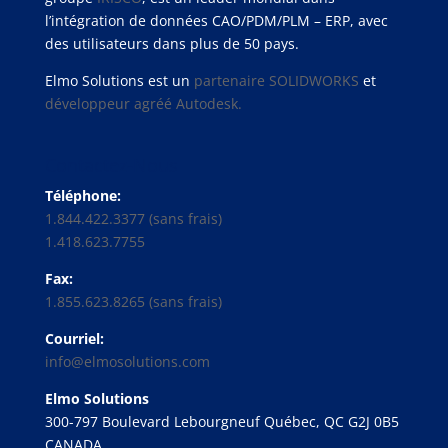
l’intégration de données CAO/PDM/PLM – ERP, avec
des utilisateurs dans plus de 50 pays.
Elmo Solutions est un
partenaire SOLIDWORKS
et
développeur agréé Autodesk.
Contactez-Nous
Téléphone:
1.844.422.3377 (sans frais)
1.418.623.7755
Fax:
1.855.623.8265 (sans frais)
Courriel:
info@elmosolutions.com
Elmo Solutions
300-797 Boulevard Lebourgneuf Québec, QC G2J 0B5
CANADA