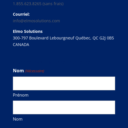
1.855.623.8265 (sans frais)
Courriel:
info@elmosolutions.com
Elmo Solutions
300-797 Boulevard Lebourgneuf Québec, QC G2J 0B5
CANADA
Abonnez-vous à notre info-lettre
Nom
(Nécessaire)
Prénom
Nom