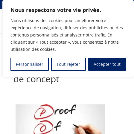
info@elmosolutions.com
Nous respectons votre vie privée.
Nous utilisons des cookies pour améliorer votre
expérience de navigation, diffuser des publicités ou des
Chef de file en intégration CAO-ERP
contenus personnalisés et analyser notre trafic. En
cliquant sur « Tout accepter », vous consentez à notre
utilisation des cookies.
Essayez avant d’acheter –
Personnaliser
Tout rejeter
Accepter tout
Le programme de preuve
de concept